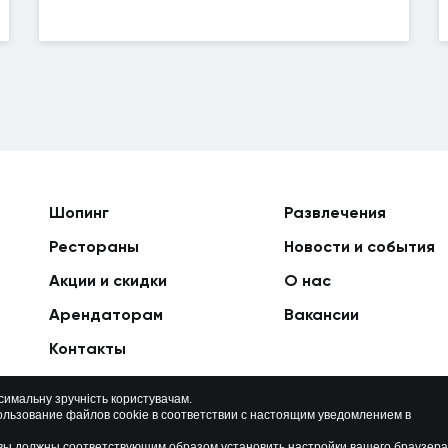
Шопинг
Развлечения
Рестораны
Новости и события
Акции и скидки
О нас
Арендаторам
Вакансии
Контакты
ксимальну зручність користувачам.
ользование файлов cookie в соответствии с настоящим уведомлением в
Политика приватности
Карта сайта
о вы должны соответствующим образом установить настройки вашего браузера