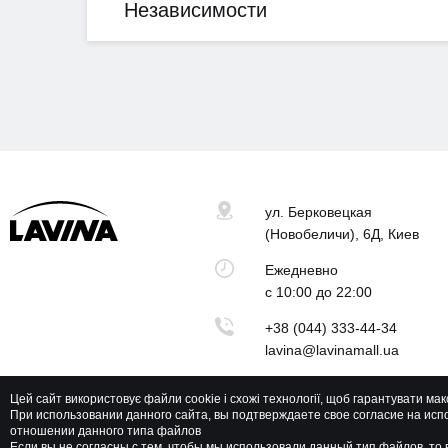
Независимости
ул. Берковецкая
(Новобеличи), 6Д, Киев
Ежедневно
с 10:00 до 22:00
+38 (044) 333-44-34
lavina@lavinamall.ua
Цей сайт використовує файли cookie і схожі технології, щоб гарантувати ма
При использовании данного сайта, вы подтверждаете свое согласие на исп
отношении данного типа файлов
Lavina Mall © 2026 Все права защищены
Если вы не согласны с тем, чтобы мы использовали данный тип файлов, т