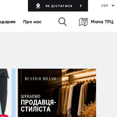
УКР
ЯК ДІСТАТИСЯ
ндарям
Про нас
Мапа ТРЦ