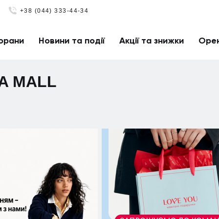
+38 (044) 333-44-34
орани
Новини та події
Акції та знижки
Оре
NA MALL