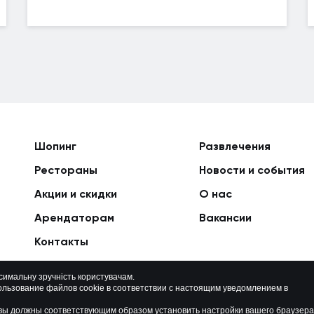
Шопинг
Развлечения
Рестораны
Новости и события
Акции и скидки
О нас
Арендаторам
Вакансии
Контакты
ксимальну зручність користувачам.
ользование файлов cookie в соответствии с настоящим уведомлением в
Политика приватности
Карта сайта
о вы должны соответствующим образом установить настройки вашего браузера