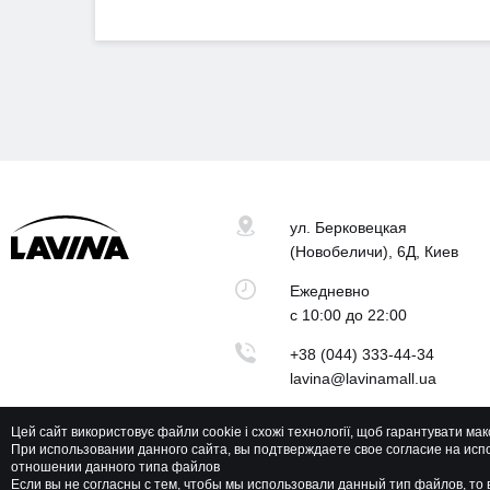
ул. Берковецкая
(Новобеличи), 6Д, Киев
Ежедневно
с 10:00 до 22:00
+38 (044) 333-44-34
lavina@lavinamall.ua
Цей сайт використовує файли cookie і схожі технології, щоб гарантувати ма
При использовании данного сайта, вы подтверждаете свое согласие на исп
отношении данного типа файлов
Lavina Mall © 2026 Все права защищены
Если вы не согласны с тем, чтобы мы использовали данный тип файлов, т