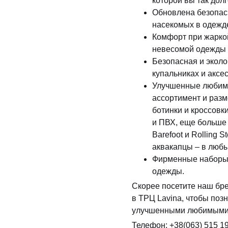
которой вы так дол
Обновлена ​​безопа
насекомых в одежде
Комфорт при жарко
невесомой одежды A
Безопасная и эколо
купальниках и аксе
Улучшенные любимы
ассортимент и разм
ботинки и кроссовк
и ПВХ, еще больше 
Barefoot и Rolling 
аквакапцы – в любы
Фирменные наборы 
одежды.
Скорее посетите наш бр
в ТРЦ Lavina, чтобы поз
улучшенными любимыми
Телефон: ‎+38(063) 515 1