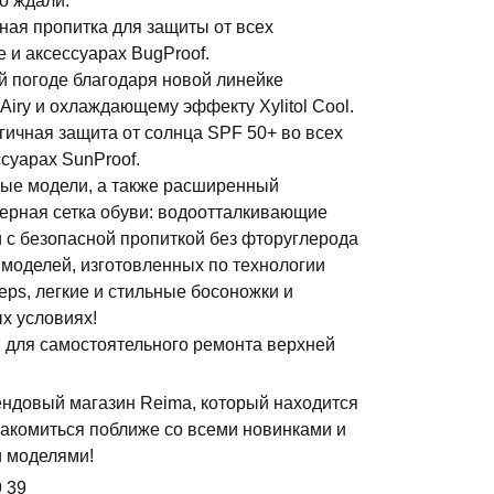
го ждали.
сная пропитка для защиты от всех
 и аксессуарах BugProof.
й погоде благодаря новой линейке
iry и охлаждающему эффекту Xylitol Cool.
гичная защита от солнца SPF 50+ во всех
ссуарах SunProof.
е модели, а также расширенный
ерная сетка обуви: водоотталкивающие
и с безопасной пропиткой без фторуглерода
моделей, изготовленных по технологии
Steps, легкие и стильные босоножки и
х условиях!
для самостоятельного ремонта верхней
ендовый магазин Reima, который находится
накомиться поближе со всеми новинками и
 моделями!
9 39