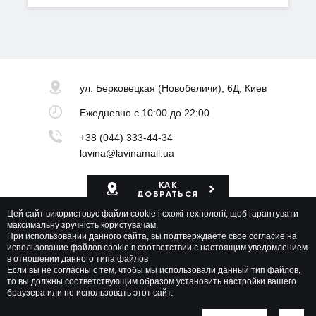
ул. Берковецкая
(Новобеличи), 6Д, Киев
Ежедневно
с 10:00 до 22:00
+38 (044) 333-44-34
lavina@lavinamall.ua
КАК
ДОБРАТЬСЯ
Цей сайт використовує файли cookie і схожі технології, щоб гарантувати
Карта ТРЦ
максимальну зручність користувачам.
При использовании данного сайта, вы подтверждаете свое согласие на
использование файлов cookie в соответствии с настоящим уведомлением
в отношении данного типа файлов
Если вы не согласны с тем, чтобы мы использовали данный тип файлов,
то вы должны соответствующим образом установить настройки вашего
браузера или не использовать этот сайт.
Lavina Mall © 2026 Все права защищены
Политика приватности
Карта сайта