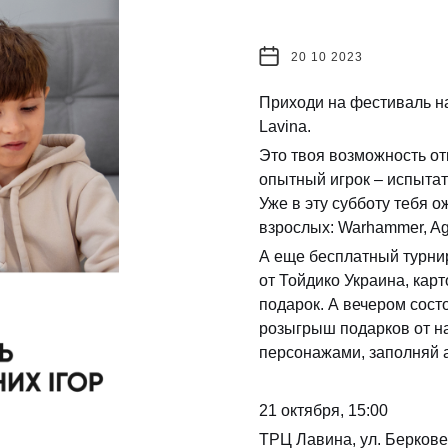
20 10 2023
Приходи на фестиваль на
Lavina.
Это твоя возможность от
опытный игрок – испытат
Уже в эту субботу тебя 
взрослых: Warhammer, Age
А еще бесплатный турни
от Тойдико Украина, кар
подарок. А вечером сост
розыгрыш подарков от н
персонажами, заполняй а
21 октября, 15:00
ТРЦ Лавина, ул. Беркове