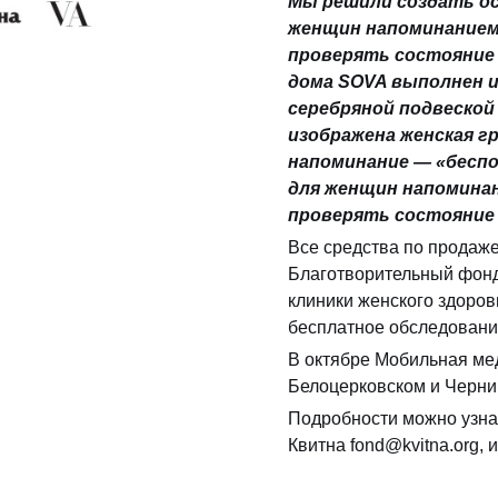
Мы решили создать о
женщин напоминанием 
проверять состояние 
дома SOVA выполнен и
серебряной подвеской 
изображена женская г
напоминание — «беспо
для женщин напоминан
проверять состояние 
Все средства по продаже
Благотворительный фонд
клиники женского здоров
бесплатное обследовани
В октябре Мобильная ме
Белоцерковском и Черниг
Подробности можно узна
Квитна fond@kvitna.org, 