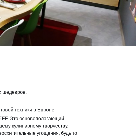
х шедевров.
товой техники в Европе.
NEFF. Это основополагающий
шему кулинарному творчеству.
осхитительные угощения, будь то