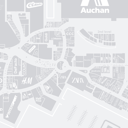
Gorenje
Posud market
Sushi Nice
Татарка
Proзріння
Gorgany
OSCAR
Blisk
Фабрика сумок
Intimissimi UOMO
Sкріпка
Mariani Italy
кава
MD Fashion
Pink House
Guess
CЮФ
Super Step
Lefard
Авіація Галичини
Yarmich
Guide
DREAME
R
Art City