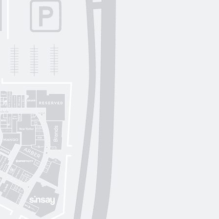
Lichi
OUI
by
Lichi
S. Original
ikky Hype
Nolvit
Ochnik
Trend collection
Moroon