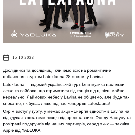
15 10 2023
Дослідники та дослідниці, кличемо всіх на романтичне
побачення з гуртом Latexfauna 28 жовтня у Lavina.
Latexfauna — відомий український гурт. Їхня музика настільки
легка та вайбова, що втриматися від танців під ці пісні майже
нереально. Лаймових небес у Lavina не обіцяємо, але буде так
спекотно, як буває лише під час концертів Latexfauna!
Окрім виступу гурту, у межах акції «Енергія єдності» в Lavina на
відвідувачів чекатиме лекція від представників Фонду Наступу та
розіграші подарунків від наших партнерів, серед яких — техніка
Apple від YABLUKA!