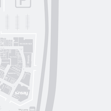
Lichi
OUI
by
Lichi
S. Original
ikky Hype
Nolvit
Ochnik
Trend collection
Moroon