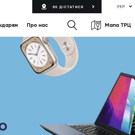
УКР
ЯК ДІСТАТИСЯ
ндарям
Про нас
Мапа ТРЦ