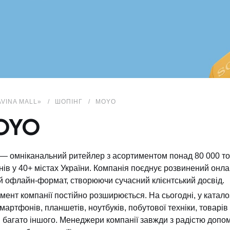
AVINA MALL»
ШОПІНГ
MOYO
OYO
 омніканальний ритейлер з асортиментом понад 80 000 тов
нів у 40+ містах України. Компанія поєднує розвинений онла
й офлайн-формат, створюючи сучасний клієнтський досвід.
мент компанії постійно розширюється. На сьогодні, у катал
мартфонів, планшетів, ноутбуків, побутової техніки, товарів 
й багато іншого. Менеджери компанії завжди з радістю допо