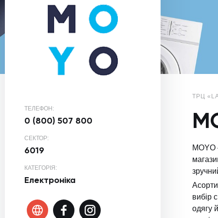
ТРЦ «L
ТЕЛЕФОН:
M
0 (800) 507 800
СЕКТОР:
MOYO —
6019
магази
КАТЕГОРІЯ:
зручни
Електроніка
Асорти
вибір с
одягу 