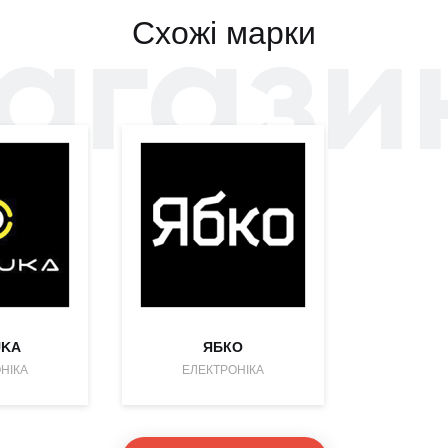
агази
Схожі марки
UKA
ЯБКО
НІКА
ЕЛЕКТРОНІКА