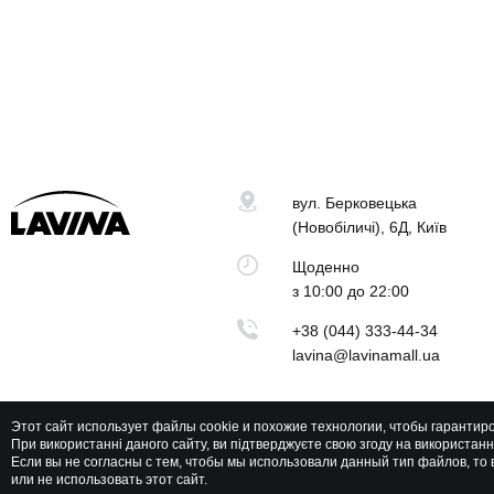
вул. Берковецька
(Новобіличі), 6Д, Київ
Щоденно
з 10:00 до 22:00
+38 (044) 333-44-34
lavina@lavinamall.ua
Этот сайт использует файлы cookie и похожие технологии, чтобы гарантир
При використанні даного сайту, ви підтверджуєте свою згоду на використан
Lavina Mall © 2026 Всі права захищені
Если вы не согласны с тем, чтобы мы использовали данный тип файлов, т
или не использовать этот сайт.