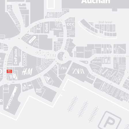
Gorenje
Posud market
Sushi Nice
Татарка
Proзріння
Gorgany
OSCAR
Blisk
Фабрика сумок
Intimissimi UOMO
Sкріпка
Mariani Italy
кава
MD Fashion
Pink House
Guess
CЮФ
Super Step
Lefard
Авіація Галичини
Yarmich
Guide
DREAME
R
Art City