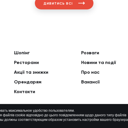
ДИВИТИСЬ ВСІ
Шопінг
Розваги
Ресторани
Новини та події
Акції та знижки
Про нас
Орендарям
Вакансії
Контакти
овать максимальное удобство пользователям.
ня файлів cookie відповідно до цього повідомленням щодо даного типу файлів
Політика приватності
Мапа сайту
о вы должны соответствующим образом установить настройки вашего браузера