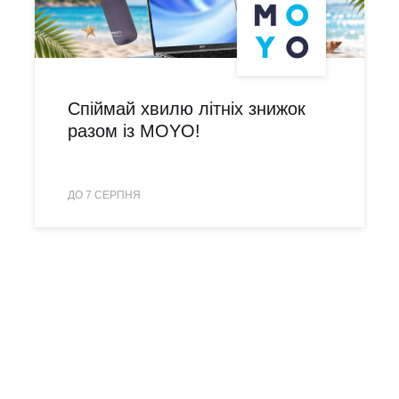
Спіймай хвилю літніх знижок
разом із MOYO!
ДО 7 СЕРПНЯ