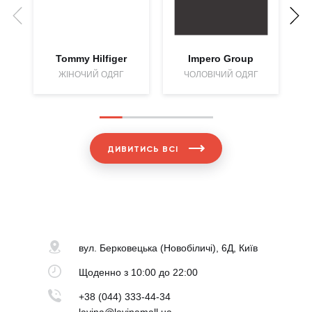
Tommy Hilfiger
Impero Group
C
ЖІНОЧИЙ ОДЯГ
ЧОЛОВІЧИЙ ОДЯГ
ДИВИТИСЬ ВСІ
вул. Берковецька
(Новобіличі), 6Д, Київ
Щоденно
з 10:00 до 22:00
+38 (044) 333-44-34
lavina@lavinamall.ua