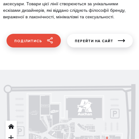
аксесуари. Товари цієї лінії створюються за унікальними
ескізами дизайнерів, які віддано слідують філософії бренду,
вираженої в лаконічності, мінімалізмі та сексуальності.
ПОДІЛИТИСЬ
ПЕРЕЙТИ НА САЙТ
Posud market
Gorenje
Sushi Nice
Татарка
Proзріння
Gorgany
OSCAR
Blisk
INFIT
Sкріпка
Intimissimi UOMO
кава
Mariani Italy
MD Fashion
Pink House
Guess