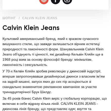
ШОПІНГ
CALVIN KLEIN JEANS
Calvin Klein Jeans
Культовий американський бренд, який є зразком сучасного
вишуканого стилю, що завжди залишається вірним естетиці
природності та лаконічності форм. Шанувальників Calvin Klein
Jeans об'єднують ті цінності, які дизайнер Кельвін Кляйн ще в
1968 році взяв за основу філософії бренду: мінімалізм,
лаконічність і сексуальність.
У 70-х Келвін Кляйн зробив революцію у джинсовій індустрії,
вперше запропонувавши дизайнерські джинси з власним ім'ям
на задній кишені, запуск яких до сих пір асоціюється зі
скандально знаменитою рекламною кампанією за участю
тринадцятирічної Брук Шилдс.
За 45 років бізнес Calvin Klein виріс у глобальну корпорацію, що
включає в себе відразу кілька ліній. CALVIN KLEIN JEANS -
джинсова лінія бренду, що представляє одяг, взуття та