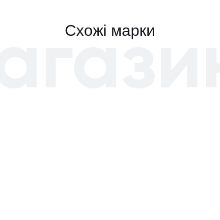
агази
Схожі марки