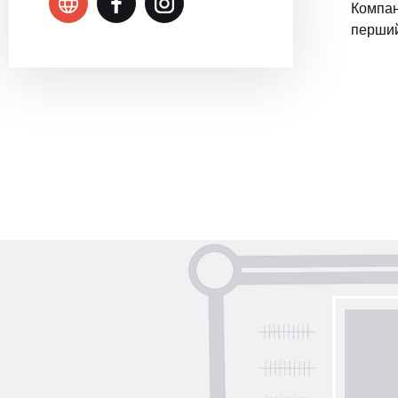
Компан
перший