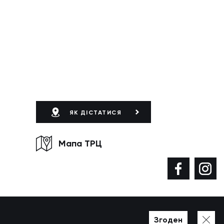
ЯК ДІСТАТИСЯ
Мапа ТРЦ
Згоден
Розроблено у WEZOM