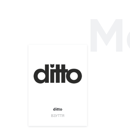
М
ditto
ВЗУТТЯ