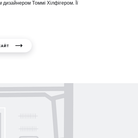
м дизайнером Томмі Хілфігером. Її
САЙТ