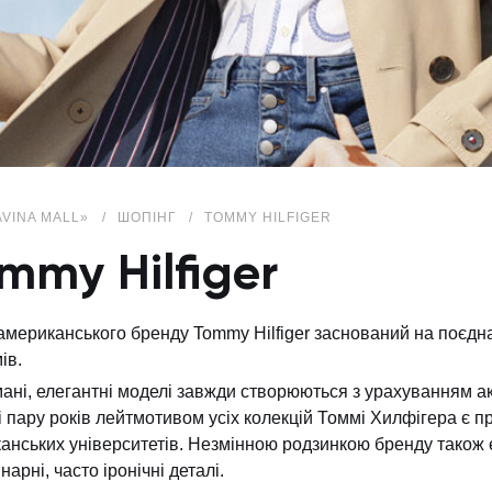
AVINA MALL»
ШОПІНГ
TOMMY HILFIGER
mmy Hilfiger
американського бренду Tommy Hilfiger заснований на поєдна
ів.
ані, елегантні моделі завжди створюються з урахуванням а
і пару років лейтмотивом усіх колекцій Томмі Хилфігера є пр
анських університетів. Незмінною родзинкою бренду також є
арні, часто іронічні деталі.