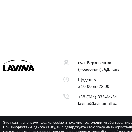
вул. Берковецька
(Новобіличі), 6Д, Київ
Щоденно
з 10:00 до 22:00
+38 (044) 333-44-34
lavina@lavinamall.ua
Этот сайт использует файлы cookie и похожие технологии, чтобы гарантир
При використанні даного сайту, ви підтверджуєте свою згоду на використан
Lavina Mall © 2026 Всі права захищені