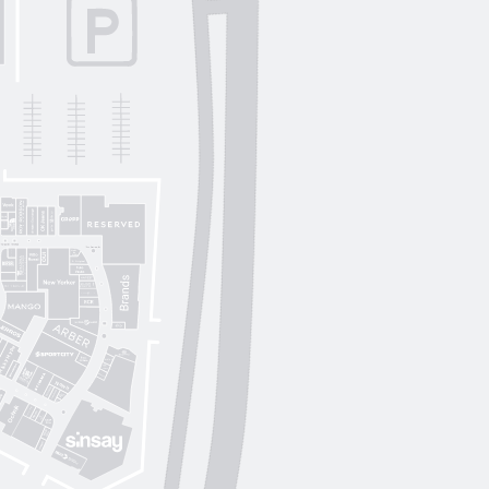
Lichi
OUI
by
Lichi
S. Original
ikky Hype
Nolvit
Ochnik
Trend collection
Moroon