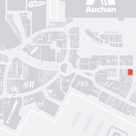
Gorenje
Posud market
Sushi Nice
Татарка
Proзріння
Gorgany
OSCAR
Blisk
Фабрика сумок
Intimissimi UOMO
Sкріпка
Mariani Italy
кава
MD Fashion
Pink House
Guess
CЮФ
Super Step
Lefard
Авіація Галичини
Yarmich
Guide
DREAME
R
Art City