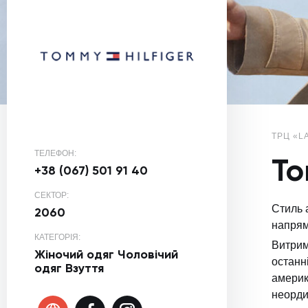
ТРЦ «L
ТЕЛЕФОН:
To
+38 (067) 501 91 40
СЕКТОР:
Стиль 
2060
напрям
КАТЕГОРІЯ:
Витрим
Жіночий одяг
Чоловічий
останн
одяг
Взуття
америк
неордин