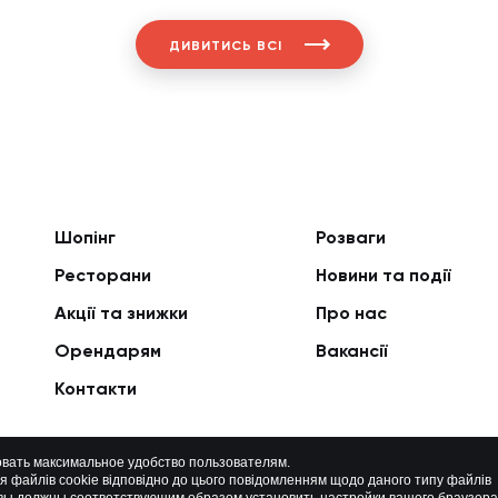
ДИВИТИСЬ ВСІ
Шопінг
Розваги
Ресторани
Новини та події
Акції та знижки
Про нас
Орендарям
Вакансії
Контакти
овать максимальное удобство пользователям.
ня файлів cookie відповідно до цього повідомленням щодо даного типу файлів
Політика приватності
Мапа сайту