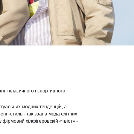
нні класичного і спортивного
ктуальних модних тенденцій, а
епп-стиль - так звана мода елітних
 фірмовий хілфігеровскій «твіст» -