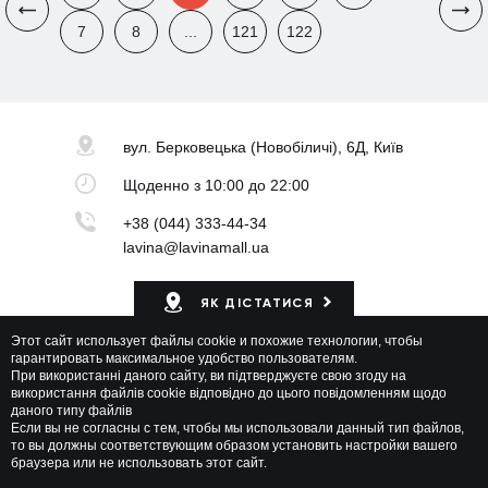
7
8
...
121
122
вул. Берковецька
(Новобіличі), 6Д, Київ
Щоденно
з 10:00 до 22:00
+38 (044) 333-44-34
lavina@lavinamall.ua
ЯК ДІСТАТИСЯ
Этот сайт использует файлы cookie и похожие технологии, чтобы
Мапа ТРЦ
гарантировать максимальное удобство пользователям.
При використанні даного сайту, ви підтверджуєте свою згоду на
використання файлів cookie відповідно до цього повідомленням щодо
даного типу файлів
Если вы не согласны с тем, чтобы мы использовали данный тип файлов,
то вы должны соответствующим образом установить настройки вашего
браузера или не использовать этот сайт.
Lavina Mall © 2026 Всі права захищені