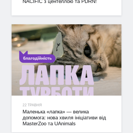
NACIFIC з центеллою та PDRN!
22 ТРАВНЯ
Маленька «лапка» — велика
допомога: нова хвиля ініціативи від
MasterZoo та UAnimals