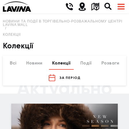
НОВИНИ ТА ПОДІЇ В ТОРГІВЕЛЬНО-РОЗВАЖАЛЬНОМУ ЦЕНТРІ
LAVINA MALL
КОЛЕКЦІЇ
Колекції
Всі
Новини
Колекції
Події
Розваги
ЗА ПЕРІОД
Актуально