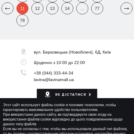
11
12
13
14
...
77
78
вул. Берковецька
(Новобіличі), 6Д, Київ
Щоденно
з 10:00 до 22:00
+38 (044) 333-44-34
lavina@lavinamall.ua
ЯК ДІСТАТИСЯ
Этот сайт использует файлы cookie и похожие технологии, чтобы
Мапа ТРЦ
гарантировать максимальное удобство пользователям.
При використанні даного сайту, ви підтверджуєте свою згоду на
використання файлів cookie відповідно до цього повідомленням щодо
даного типу файлів
Если вы не согласны с тем, чтобы мы использовали данный тип файлов,
то вы должны соответствующим образом установить настройки вашего