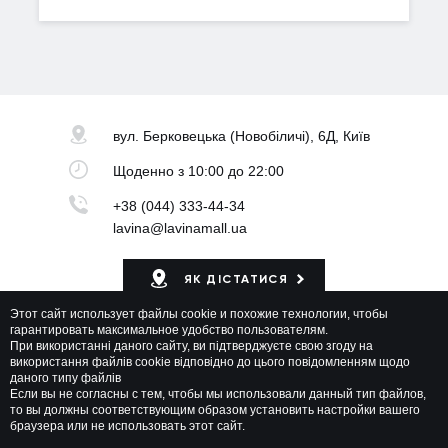
вул. Берковецька
(Новобіличі), 6Д, Київ
Щоденно
з 10:00 до 22:00
+38 (044) 333-44-34
lavina@lavinamall.ua
ЯК ДІСТАТИСЯ
Этот сайт использует файлы cookie и похожие технологии, чтобы
Мапа ТРЦ
гарантировать максимальное удобство пользователям.
При використанні даного сайту, ви підтверджуєте свою згоду на
використання файлів cookie відповідно до цього повідомленням щодо
даного типу файлів
Если вы не согласны с тем, чтобы мы использовали данный тип файлов,
то вы должны соответствующим образом установить настройки вашего
браузера или не использовать этот сайт.
Lavina Mall © 2026 Всі права захищені