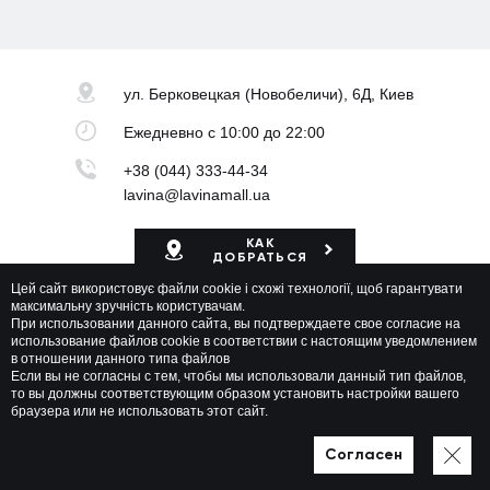
ул. Берковецкая
(Новобеличи), 6Д, Киев
Ежедневно
с 10:00 до 22:00
+38 (044) 333-44-34
lavina@lavinamall.ua
КАК
ДОБРАТЬСЯ
Цей сайт використовує файли cookie і схожі технології, щоб гарантувати
Карта ТРЦ
максимальну зручність користувачам.
При использовании данного сайта, вы подтверждаете свое согласие на
использование файлов cookie в соответствии с настоящим уведомлением
в отношении данного типа файлов
Если вы не согласны с тем, чтобы мы использовали данный тип файлов,
то вы должны соответствующим образом установить настройки вашего
браузера или не использовать этот сайт.
Lavina Mall © 2026 Все права защищены
Политика приватности
Карта сайта
Согласен
Разработано в WEZOM