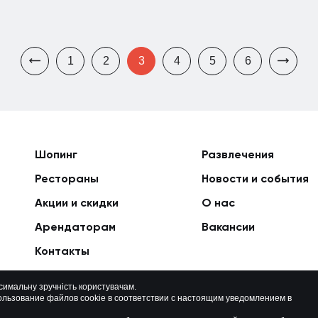
1
2
3
4
5
6
Шопинг
Развлечения
Рестораны
Новости и события
Акции и скидки
О нас
Арендаторам
Вакансии
Контакты
ксимальну зручність користувачам.
ользование файлов cookie в соответствии с настоящим уведомлением в
Политика приватности
Карта сайта