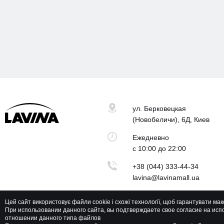
ул. Берковецкая
(Новобеличи), 6Д, Киев
Ежедневно
с 10:00 до 22:00
+38 (044) 333-44-34
lavina@lavinamall.ua
Цей сайт використовує файли cookie і схожі технології, щоб гарантувати ма
При использовании данного сайта, вы подтверждаете свое согласие на исп
отношении данного типа файлов
Lavina Mall © 2026 Все права защищены