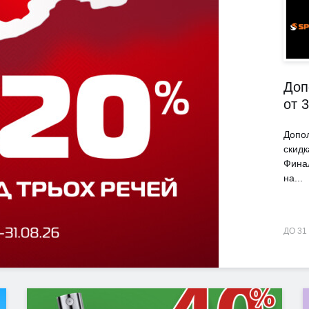
Доп
от 
Допо
скидк
Фина
на...
ДО 31