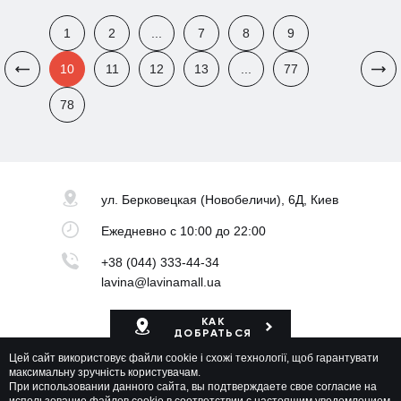
1
2
...
7
8
9
10
11
12
13
...
77
78
ул. Берковецкая
(Новобеличи), 6Д, Киев
Ежедневно
с 10:00 до 22:00
+38 (044) 333-44-34
lavina@lavinamall.ua
КАК
ДОБРАТЬСЯ
Цей сайт використовує файли cookie і схожі технології, щоб гарантувати
Карта ТРЦ
максимальну зручність користувачам.
При использовании данного сайта, вы подтверждаете свое согласие на