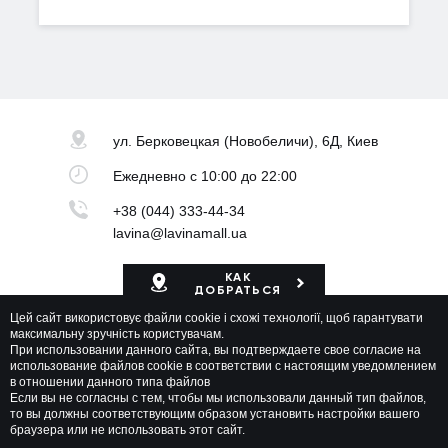
ул. Берковецкая
(Новобеличи), 6Д, Киев
Ежедневно
с 10:00 до 22:00
+38 (044) 333-44-34
lavina@lavinamall.ua
КАК
ДОБРАТЬСЯ
Цей сайт використовує файли cookie і схожі технології, щоб гарантувати
Карта ТРЦ
максимальну зручність користувачам.
При использовании данного сайта, вы подтверждаете свое согласие на
использование файлов cookie в соответствии с настоящим уведомлением
в отношении данного типа файлов
Если вы не согласны с тем, чтобы мы использовали данный тип файлов,
то вы должны соответствующим образом установить настройки вашего
браузера или не использовать этот сайт.
Lavina Mall © 2026 Все права защищены