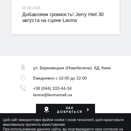
03.08.2026
Добавляем громкость! Jerry Heil 30
августа на сцене Lavina
ул. Берковецкая
(Новобеличи), 6Д, Киев
Ежедневно
с 10:00 до 22:00
+38 (044) 333-44-34
lavina@lavinamall.ua
КАК
ДОБРАТЬСЯ
Цей сайт використовує файли cookie і схожі технології, щоб гарантувати
Карта ТРЦ
максимальну зручність користувачам.
При использовании данного сайта, вы подтверждаете свое согласие на