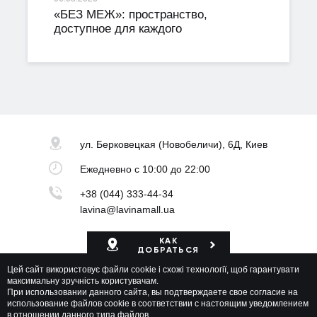
«БЕЗ МЕЖ»: пространство,
доступное для каждого
ул. Берковецкая
(Новобеличи), 6Д, Киев
Ежедневно
с 10:00 до 22:00
+38 (044) 333-44-34
lavina@lavinamall.ua
КАК
ДОБРАТЬСЯ
Цей сайт використовує файли cookie і схожі технології, щоб гарантувати
Карта ТРЦ
максимальну зручність користувачам.
При использовании данного сайта, вы подтверждаете свое согласие на
использование файлов cookie в соответствии с настоящим уведомлением
в отношении данного типа файлов