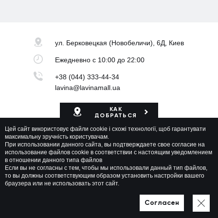
ул. Берковецкая
(Новобеличи), 6Д, Киев
Ежедневно
с 10:00 до 22:00
+38 (044) 333-44-34
lavina@lavinamall.ua
КАК
ДОБРАТЬСЯ
Цей сайт використовує файли cookie і схожі технології, щоб гарантувати
Карта ТРЦ
максимальну зручність користувачам.
При использовании данного сайта, вы подтверждаете свое согласие на
использование файлов cookie в соответствии с настоящим уведомлением
в отношении данного типа файлов
Если вы не согласны с тем, чтобы мы использовали данный тип файлов,
то вы должны соответствующим образом установить настройки вашего
браузера или не использовать этот сайт.
Lavina Mall © 2026 Все права защищены
Политика приватности
Карта сайта
Согласен
Разработано в WEZOM