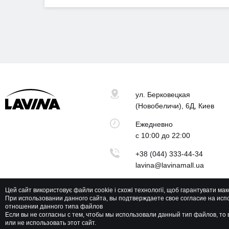
ул. Берковецкая
(Новобеличи), 6Д, Киев
Ежедневно
с 10:00 до 22:00
+38 (044) 333-44-34
lavina@lavinamall.ua
Цей сайт використовує файли cookie і схожі технології, щоб гарантувати ма
При использовании данного сайта, вы подтверждаете свое согласие на исп
отношении данного типа файлов
Lavina Mall © 2026 Все права защищены
Если вы не согласны с тем, чтобы мы использовали данный тип файлов, т
или не использовать этот сайт.