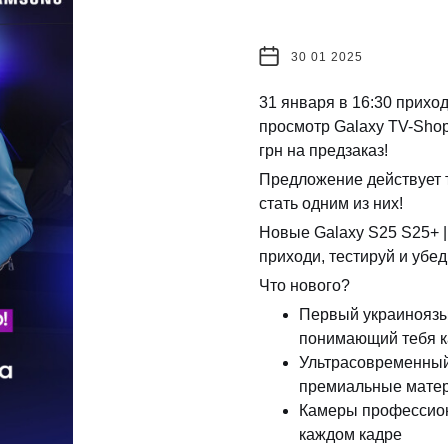
30 01 2025
31 января в 16:30 прихо
просмотр Galaxy TV-Sho
грн на предзаказ!
️Предложение действует 
стать одним из них!
Новые Galaxy S25 S25+ | 
приходи, тестируй и убе
Что нового?
Первый украиноязы
понимающий тебя к
Ультрасовременный
премиальные мате
Камеры профессион
каждом кадре