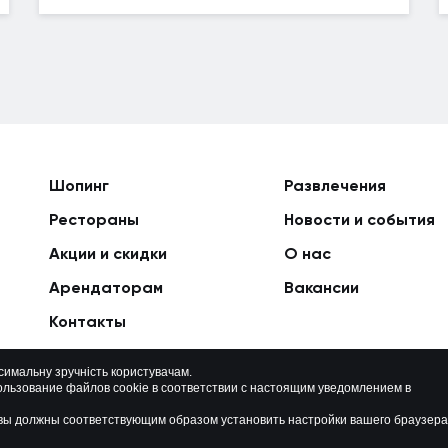
Шопинг
Развлечения
Рестораны
Новости и события
Акции и скидки
О нас
Арендаторам
Вакансии
Контакты
ксимальну зручність користувачам.
ользование файлов cookie в соответствии с настоящим уведомлением в
Политика приватности
Карта сайта
о вы должны соответствующим образом установить настройки вашего браузера