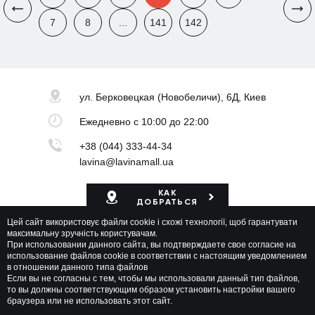
7
8
...
141
142
ул. Берковецкая
(Новобеличи), 6Д, Киев
Ежедневно
с 10:00 до 22:00
+38 (044) 333-44-34
lavina@lavinamall.ua
КАК
ДОБРАТЬСЯ
Цей сайт використовує файли cookie і схожі технології, щоб гарантувати
Карта ТРЦ
максимальну зручність користувачам.
При использовании данного сайта, вы подтверждаете свое согласие на
использование файлов cookie в соответствии с настоящим уведомлением
в отношении данного типа файлов
Если вы не согласны с тем, чтобы мы использовали данный тип файлов,
то вы должны соответствующим образом установить настройки вашего
браузера или не использовать этот сайт.
Lavina Mall © 2026 Все права защищены