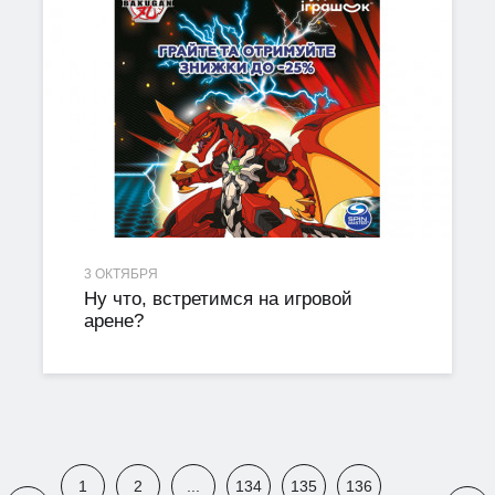
3 ОКТЯБРЯ
Ну что, встретимся на игровой
арене?
1
2
...
134
135
136