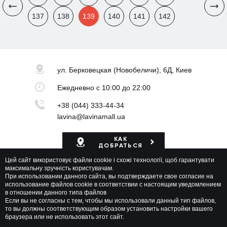
137
138
139
140
141
142
ул. Берковецкая
(Новобеличи), 6Д, Киев
Ежедневно
с 10:00 до 22:00
+38 (044) 333-44-34
lavina@lavinamall.ua
КАК
ДОБРАТЬСЯ
Цей сайт використовує файли cookie і схожі технології, щоб гарантувати
Карта ТРЦ
максимальну зручність користувачам.
При использовании данного сайта, вы подтверждаете свое согласие на
использование файлов cookie в соответствии с настоящим уведомлением
в отношении данного типа файлов
Если вы не согласны с тем, чтобы мы использовали данный тип файлов,
то вы должны соответствующим образом установить настройки вашего
браузера или не использовать этот сайт.
Lavina Mall © 2026 Все права защищены