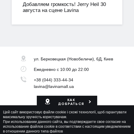
Добавляем громкость! Jerry Heil 30
августа на сцене Lavina
ул. Берковецкая
(Новобеличи), 6Д, Киев
Ежедневно
с 10:00 до 22:00
+38 (044) 333-44-34
lavina@lavinamall.ua
КАК
ДОБРАТЬСЯ
Цей сайт використовує файли cookie і схожі технології, щоб гарантувати
Карта ТРЦ
максимальну зручність користувачам.
При использовании данного сайта, вы подтверждаете свое согласие на
использование файлов cookie в соответствии с настоящим уведомлением
в отношении данного типа файлов