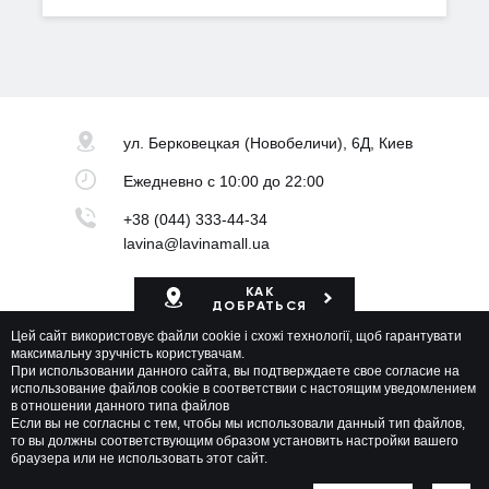
ул. Берковецкая
(Новобеличи), 6Д, Киев
Ежедневно
с 10:00 до 22:00
+38 (044) 333-44-34
lavina@lavinamall.ua
КАК
ДОБРАТЬСЯ
Цей сайт використовує файли cookie і схожі технології, щоб гарантувати
Карта ТРЦ
максимальну зручність користувачам.
При использовании данного сайта, вы подтверждаете свое согласие на
использование файлов cookie в соответствии с настоящим уведомлением
в отношении данного типа файлов
Если вы не согласны с тем, чтобы мы использовали данный тип файлов,
то вы должны соответствующим образом установить настройки вашего
браузера или не использовать этот сайт.
Lavina Mall © 2026 Все права защищены