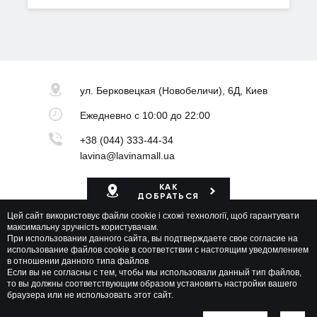
ул. Берковецкая
(Новобеличи), 6Д, Киев
Ежедневно
с 10:00 до 22:00
+38 (044) 333-44-34
lavina@lavinamall.ua
КАК
ДОБРАТЬСЯ
Цей сайт використовує файли cookie і схожі технології, щоб гарантувати
Карта ТРЦ
максимальну зручність користувачам.
При использовании данного сайта, вы подтверждаете свое согласие на
использование файлов cookie в соответствии с настоящим уведомлением
в отношении данного типа файлов
Если вы не согласны с тем, чтобы мы использовали данный тип файлов,
то вы должны соответствующим образом установить настройки вашего
браузера или не использовать этот сайт.
Lavina Mall © 2026 Все права защищены
Политика приватности
Карта сайта