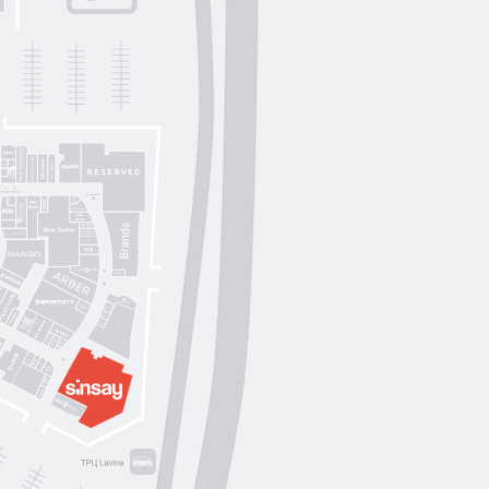
Lichi
OUI
by
Lichi
S. Original
ikky Hype
Nolvit
Ochnik
Trend collection
Moroon