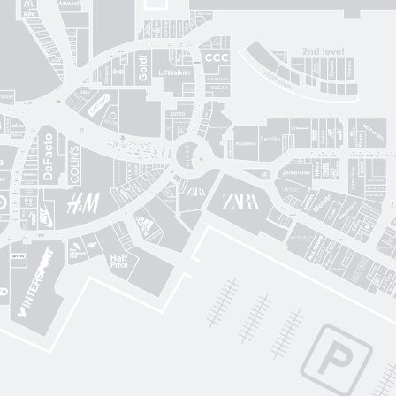
Gorenje
Posud market
Sushi Nice
Татарка
Proзріння
Gorgany
OSCAR
Blisk
Фабрика сумок
Intimissimi UOMO
Sкріпка
Mariani Italy
кава
MD Fashion
Pink House
Guess
CЮФ
Super Step
Lefard
Авіація Галичини
Yarmich
Guide
DREAME
R
Art City