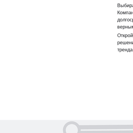
Выбира
Компан
долгос
верным
Открой
решени
тренда