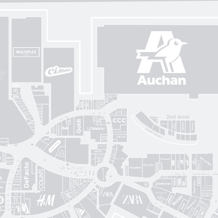
Gorenje
Posud market
Sushi Nice
Татарка
Proзріння
Gorgany
OSCAR
Blisk
Фабрика сумок
Intimissimi UOMO
Sкріпка
Mariani Italy
кава
MD Fashion
Pink House
Guess
CЮФ
Super Step
Lefard
Авіація Галичини
Yarmich
Guide
DREAME