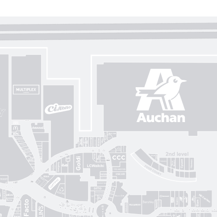
Gorenje
Posud market
Sushi Nice
Татарка
Proзріння
Gorgany
OSCAR
Blisk
Фабрика сумок
Intimissimi UOMO
Sкріпка
Mariani Italy
кава
MD Fashion
Pink House
Guess