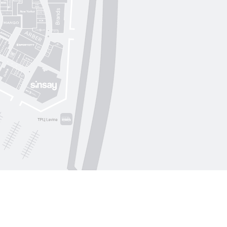
S. Original
ikky Hype
Nolvit
Ochnik
Trend collection
Moroon