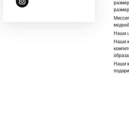
размер
размер
Миссия
модной
Наши ц
Наши к
компет
образа
Наши к
подари