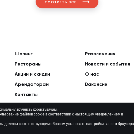
СМОТРЕТЬ ВСЕ
Шопинг
Развлечения
Рестораны
Новости и события
Акции и скидки
О нас
Арендаторам
Вакансии
Контакты
ксимальну зручність користувачам.
ользование файлов cookie в соответствии с настоящим уведомлением в
Политика приватности
Карта сайта
о вы должны соответствующим образом установить настройки вашего браузера