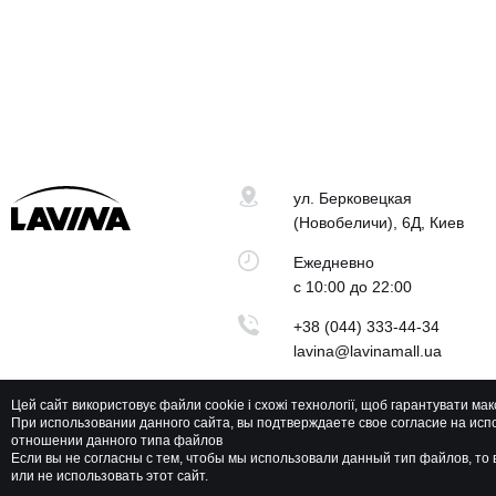
ул. Берковецкая
(Новобеличи), 6Д, Киев
Ежедневно
с 10:00 до 22:00
+38 (044) 333-44-34
lavina@lavinamall.ua
Цей сайт використовує файли cookie і схожі технології, щоб гарантувати ма
При использовании данного сайта, вы подтверждаете свое согласие на исп
отношении данного типа файлов
Lavina Mall © 2026 Все права защищены
Если вы не согласны с тем, чтобы мы использовали данный тип файлов, т
или не использовать этот сайт.