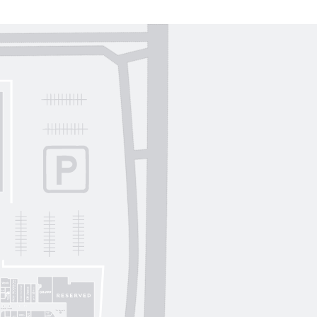
Lichi
OUI
by
Lichi