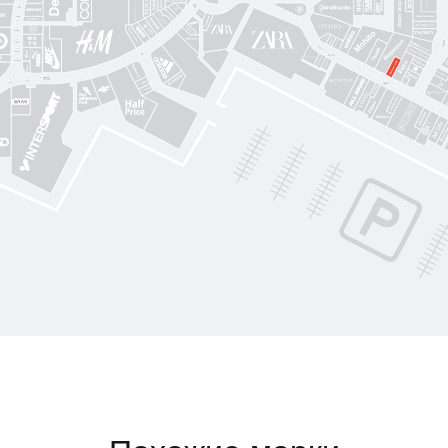
CЮФ
Super Step
Lefard
Авіація Галичини
Yarmich
Guide
DREAME
R
Art City