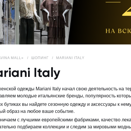
AVINA MALL»
ШОПИНГ
MARIANI ITALY
riani Italy
женской одежды Mariani Italy начал свою деятельность на т
авляем молодые итальянские бренды, популярность которы
х бутиках вы найдете сезонную одежду и аксессуары к нем
ый образ на любое ваше событие.
ничаем с лучшими европейскими фабриками, качество лека
тельно подбираем коллекции и следим за мировыми модн