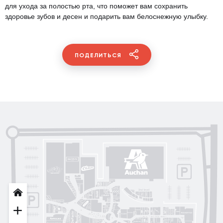
для ухода за полостью рта, что поможет вам сохранить
здоровье зубов и десен и подарить вам белоснежную улыбку.
ПОДЕЛИТЬСЯ
Posud market
Gorenje
Sushi Nice
Татарка
Proзріння
Gorgany
OSCAR
Blisk
INFIT
Sкріпка
Intimissimi UOMO
кава
Mariani Italy
MD Fashion
Pink House
Guess
Lichi
by
OUI
Lichi
CЮФ
S. Original