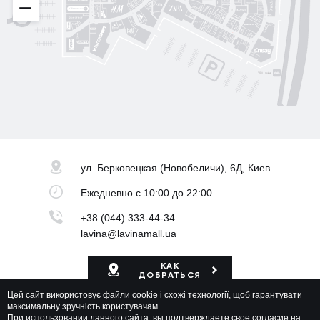
Super Step
Lefard
Авіація Галичини
Yarmich
Guide
DREAME
Rikky Hype
Nolvit
Art City
Trend collection
Ochnik
Moroon
ул. Берковецкая
(Новобеличи), 6Д, Киев
Ежедневно
с 10:00 до 22:00
+38 (044) 333-44-34
lavina@lavinamall.ua
КАК
ДОБРАТЬСЯ
Цей сайт використовує файли cookie і схожі технології, щоб гарантувати
Карта ТРЦ
максимальну зручність користувачам.
При использовании данного сайта, вы подтверждаете свое согласие на