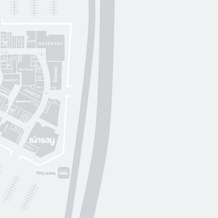
Lichi
OUI
by
Lichi
S. Original
ikky Hype
Nolvit
Ochnik
Trend collection
Moroon