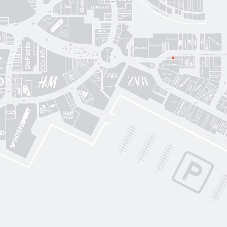
Proзріння
Gorgany
OSCAR
Blisk
Фабрика сумок
Intimissimi UOMO
Sкріпка
Mariani Italy
кава
MD Fashion
Pink House
Guess
CЮФ
Super Step
Lefard
Авіація Галичини
Yarmich
Guide
DREAME
R
Art City