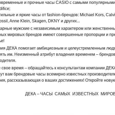
овременные и прочные часы CASIO с самыми популярными 
difice;
тильные и яркие часы от fashion-брендов: Michael Kors, Calvi
ossil, Anne Klein, Skagen, DKNY и других...
арные мужские с независимым характером или женственные
ных мировых брендов имеют совершенные пропорции и пр
ье!
ия ДЕКА помогает амбициозным и целеустремленным людям
ять им. Неизменный атрибут владения временем – брендов
одителя.
 свое время – обращайтесь к консультантам компании ДЕК
ут вам брендовые часы всемирно известных производителей
рия, рассказывающая о ваших достижениях! Откройте новую
ДЕКА – ЧАСЫ САМЫХ ИЗВЕСТНЫХ МИРО