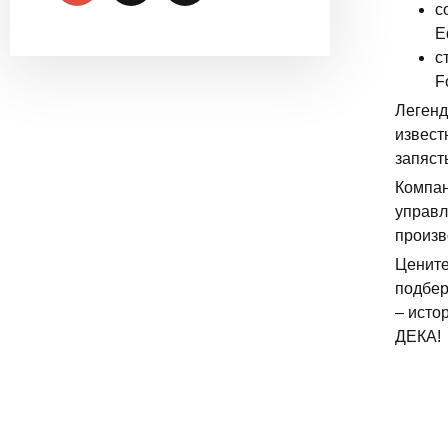
с
E
с
F
Легенд
извест
запяст
Компан
управл
произв
Цените
подбер
– исто
ДЕКА!