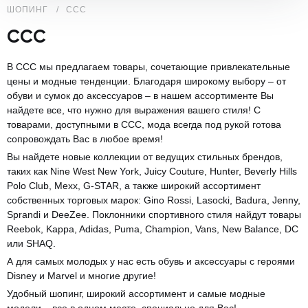
ШОПИНГ
CCC
CCC
В CCC мы предлагаем товары, сочетающие привлекательные
цены и модные тенденции. Благодаря широкому выбору – от
обуви и сумок до аксессуаров – в нашем ассортименте Вы
найдете все, что нужно для выражения вашего стиля! С
товарами, доступными в CCC, мода всегда под рукой готова
сопровождать Вас в любое время!
Вы найдете новые коллекции от ведущих стильных брендов,
таких как Nine West New York, Juicy Couture, Hunter, Beverly Hills
Polo Club, Mexx, G-STAR, а также широкий ассортимент
собственных торговых марок: Gino Rossi, Lasocki, Badura, Jenny,
Sprandi и DeeZee. Поклонники спортивного стиля найдут товары
Reebok, Kappa, Adidas, Puma, Champion, Vans, New Balance, DC
или SHAQ.
А для самых молодых у нас есть обувь и аксессуары с героями
Disney и Marvel и многие другие!
Удобный шопинг, широкий ассортимент и самые модные
модели – все в одном месте, специально для Вас!