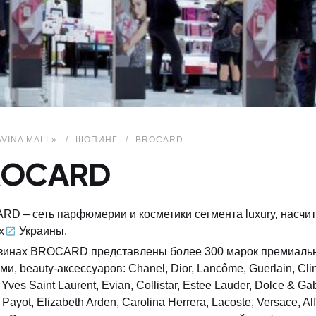
AVINA MALL»
ШОПИНГ
BROCARD
ROCARD
D – сеть парфюмерии и косметики сегмента luxury, насч
х
Украины.
зинах BROCARD представлены более 300 марок премиально
и, beauty-аксессуаров: Chanel, Dior, Lancôme, Guerlain, Clini
, Yves Saint Laurent, Evian, Collistar, Estee Lauder, Dolce & G
 Payot, Elizabeth Arden, Carolina Herrera, Lacoste, Versace, A