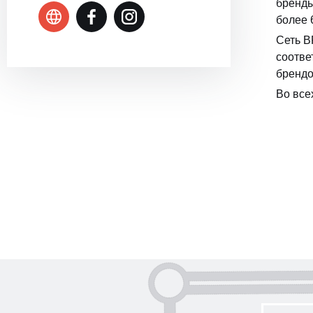
бренды
более 
Сеть B
соотве
брендо
Во все