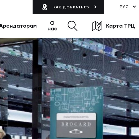
РУС
КАК ДОБРАТЬСЯ
О
Арендаторам
Карта ТРЦ
нас