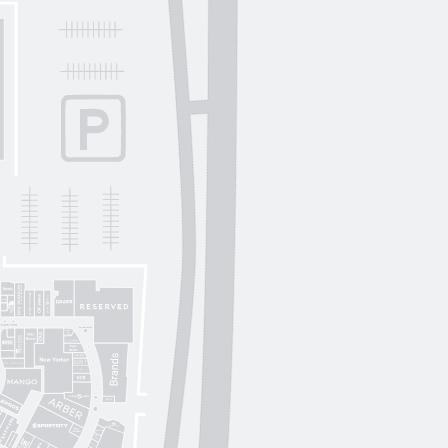
Lichi
OUI
by
Lichi
S. Original
ikky Hype