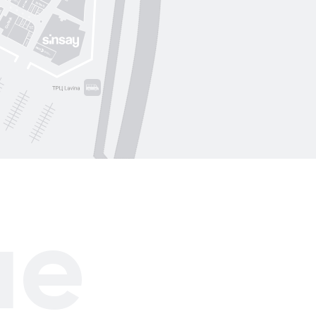
Nolvit
Ochnik
Trend collection
Moroon
ле