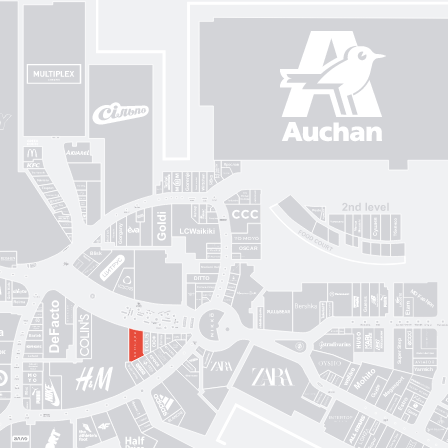
Gorenje
Posud market
Sushi Nice
Татарка
Proзріння
Gorgany
OSCAR
Blisk
Фабрика сумок
Intimissimi UOMO
Sкріпка
Mariani Italy
кава
MD Fashion
Pink House
Guess
CЮФ
Super Step
Lefard
Авіація Галичини
Yarmich
Guide
DREAME
R