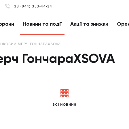
+38 (044) 333-44-34
орани
Новини та події
Акції та знижки
Оре
НКОВИЙ МЕРЧ ГОНЧАРАХSOVA
ерч ГончараХSOVA
ВСІ НОВИНИ