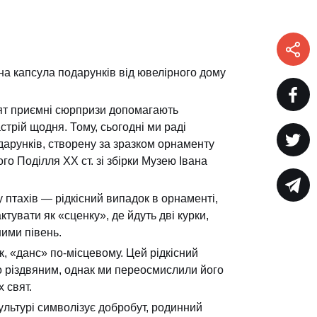
на капсула подарунків від ювелірного дому
ят приємні сюрпризи допомагають
трій щодня. Тому, сьогодні ми раді
дарунків, створену за зразком орнаменту
о Поділля ХХ ст. зі збірки Музею Івана
 птахів — рідкісний випадок в орнаменті,
ктувати як «сценку», де йдуть дві курки,
ними півень.
, «данс» по-місцевому. Цей рідкісний
но різдвяним, однак ми переосмислили його
 свят.
ультурі символізує добробут, родинний