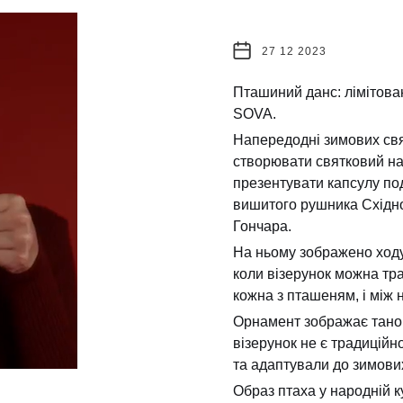
27 12 2023
Пташиний данс: лімітова
SOVA.
Напередодні зимових св
створювати святковий нас
презентувати капсулу по
вишитого рушника Східног
Гончара.
На ньому зображено ходу
коли візерунок можна тра
кожна з пташеням, і між 
Орнамент зображає танок
візерунок не є традицій
та адаптували до зимових
Образ птаха у народній к