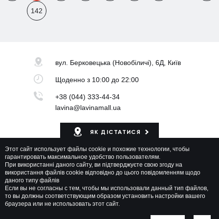
142
вул. Берковецька
(Новобіличі), 6Д, Київ
Щоденно
з 10:00 до 22:00
+38 (044) 333-44-34
lavina@lavinamall.ua
ЯК ДІСТАТИСЯ
Этот сайт использует файлы cookie и похожие технологии, чтобы
Мапа ТРЦ
гарантировать максимальное удобство пользователям.
При використанні даного сайту, ви підтверджуєте свою згоду на
використання файлів cookie відповідно до цього повідомленням щодо
даного типу файлів
Если вы не согласны с тем, чтобы мы использовали данный тип файлов,
то вы должны соответствующим образом установить настройки вашего
браузера или не использовать этот сайт.
Lavina Mall © 2026 Всі права захищені
Політика приватності
Мапа сайту