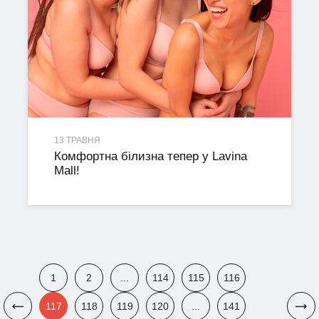
13 ТРАВНЯ
Комфортна білизна тепер у Lavina
Mall!
1
2
...
114
115
116
117
118
119
120
...
141