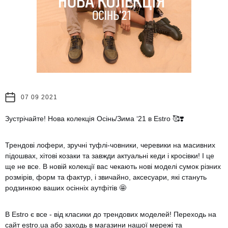
07 09 2021
Зустрічайте! Нова колекція Осінь/Зима ‘21 в Estro
🥰
❣️
Трендові лофери, зручні туфлі-човники, черевики на масивних
підошвах, хітові козаки та завжди актуальні кеди і кросівки! І це
ще не все. В новій колекції вас чекають нові моделі сумок різних
розмірів, форм та фактур, і звичайно, аксесуари, які стануть
родзинкою ваших осінніх аутфітів
🤩
В Estro є все - від класики до трендових моделей! Переходь на
сайт estro.ua або заходь в магазини нашої мережі та