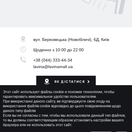
вул. Берковецька
(Новобіличі), 6Д, Київ
Щоденно
з 10:00 до 22:00
+38 (044) 333-44-34
lavina@lavinamall.ua
ЯК ДІСТАТИСЯ
Этот сайт использует файлы cookie и похожие технологии, чтобы
Мапа ТРЦ
гарантировать максимальное удобство пользователям.
При використанні даного сайту, ви підтверджуєте свою згоду на
використання файлів cookie відповідно до цього повідомленням щодо
даного типу файлів
Если вы не согласны с тем, чтобы мы использовали данный тип файлов,
то вы должны соответствующим образом установить настройки вашего
браузера или не использовать этот сайт.
Lavina Mall © 2026 Всі права захищені