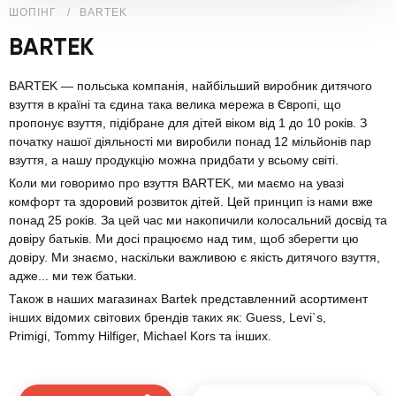
ШОПІНГ
BARTEK
BARTEK
BARTEK — польська компанія, найбільший виробник дитячого
взуття в країні та єдина така велика мережа в Європі, що
пропонує взуття, підібране для дітей віком від 1 до 10 років. З
початку нашої діяльності ми виробили понад 12 мільйонів пар
взуття, а нашу продукцію можна придбати у всьому світі.
Коли ми говоримо про взуття BARTEK, ми маємо на увазі
комфорт та здоровий розвиток дітей. Цей принцип із нами вже
понад 25 років. За цей час ми накопичили колосальний досвід та
довіру батьків. Ми досі працюємо над тим, щоб зберегти цю
довіру. Ми знаємо, наскільки важливою є якість дитячого взуття,
адже... ми теж батьки.
Також в наших магазинах Bartek представленний асортимент
інших відомих світових брендів таких як: Guess, Levi`s,
Primigi, Tommy Hilfiger, Michael Kors та інших.