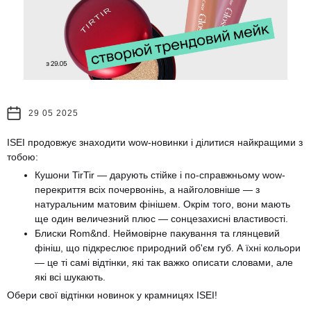
29 05 2025
ISEI продовжує знаходити wow-новинки і ділитися найкращими з
тобою:
Кушони TirTir — дарують стійке і по-справжньому wow-
перекриття всіх почервонінь, а найголовніше — з
натуральним матовим фінішем. Окрім того, вони мають
ще один величезний плюс — сонцезахисні властивості.
Блиски Rom&nd. Неймовірне пакування та глянцевий
фініш, що підкреслює природний об'єм губ. А їхні кольори
— це ті самі відтінки, які так важко описати словами, але
які всі шукають.
Обери свої відтінки новинок у крамницях ISEI!