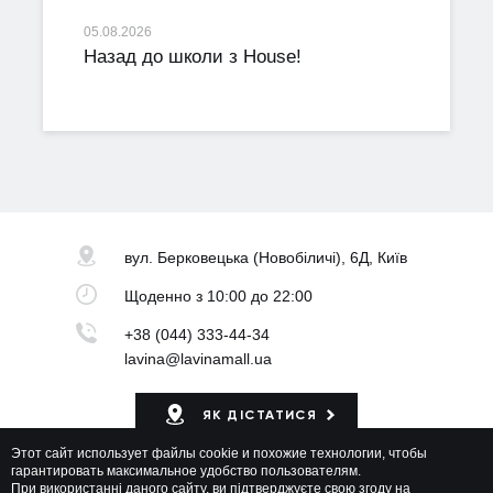
05.08.2026
Назад до школи з House!
вул. Берковецька
(Новобіличі), 6Д, Київ
Щоденно
з 10:00 до 22:00
+38 (044) 333-44-34
lavina@lavinamall.ua
ЯК ДІСТАТИСЯ
Этот сайт использует файлы cookie и похожие технологии, чтобы
Мапа ТРЦ
гарантировать максимальное удобство пользователям.
При використанні даного сайту, ви підтверджуєте свою згоду на