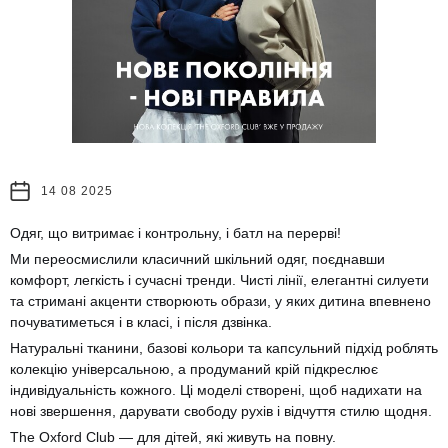
14 08 2025
Одяг, що витримає і контрольну, і батл на перерві!
Ми переосмислили класичний шкільний одяг, поєднавши
комфорт, легкість і сучасні тренди. Чисті лінії, елегантні силуети
та стримані акценти створюють образи, у яких дитина впевнено
почуватиметься і в класі, і після дзвінка.
Натуральні тканини, базові кольори та капсульний підхід роблять
колекцію універсальною, а продуманий крій підкреслює
індивідуальність кожного. Ці моделі створені, щоб надихати на
нові звершення, дарувати свободу рухів і відчуття стилю щодня.
The Oxford Club — для дітей, які живуть на повну.