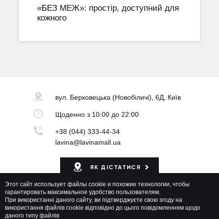
«БЕЗ МЕЖ»: простір, доступний для
кожного
вул. Берковецька
(Новобіличі), 6Д, Київ
Щоденно
з 10:00 до 22:00
+38 (044) 333-44-34
lavina@lavinamall.ua
ЯК ДІСТАТИСЯ
Этот сайт использует файлы cookie и похожие технологии, чтобы
Мапа ТРЦ
гарантировать максимальное удобство пользователям.
При використанні даного сайту, ви підтверджуєте свою згоду на
використання файлів cookie відповідно до цього повідомленням щодо
даного типу файлів