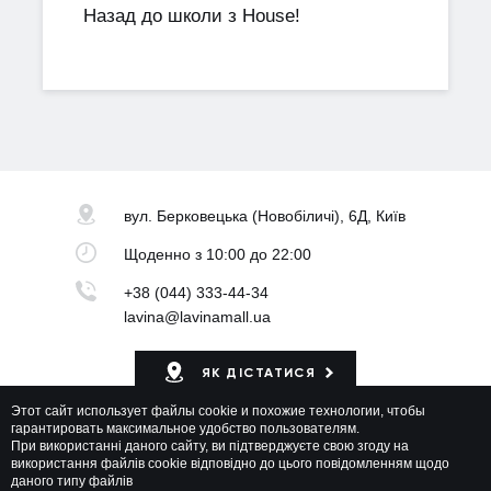
Назад до школи з House!
вул. Берковецька
(Новобіличі), 6Д, Київ
Щоденно
з 10:00 до 22:00
+38 (044) 333-44-34
lavina@lavinamall.ua
ЯК ДІСТАТИСЯ
Этот сайт использует файлы cookie и похожие технологии, чтобы
Мапа ТРЦ
гарантировать максимальное удобство пользователям.
При використанні даного сайту, ви підтверджуєте свою згоду на
використання файлів cookie відповідно до цього повідомленням щодо
даного типу файлів