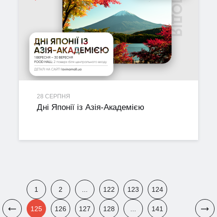
28 СЕРПНЯ
Дні Японії із Азія-Академією
1
2
...
122
123
124
125
126
127
128
...
141