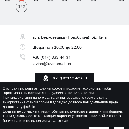
142
вул. Берковецька
(Новобіличі), 6Д, Київ
Щоденно
з 10:00 до 22:00
+38 (044) 333-44-34
lavina@lavinamall.ua
ЯК ДІСТАТИСЯ
Этот сайт использует файлы cookie и похожие технологии, чтобы
Мапа ТРЦ
гарантировать максимальное удобство пользователям.
При використанні даного сайту, ви підтверджуєте свою згоду на
використання файлів cookie відповідно до цього повідомленням щодо
даного типу файлів
Если вы не согласны с тем, чтобы мы использовали данный тип файлов,
то вы должны соответствующим образом установить настройки вашего
браузера или не использовать этот сайт.
Lavina Mall © 2026 Всі права захищені
Політика приватності
Мапа сайту