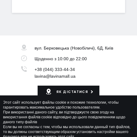
вул. Берковецька
(Новобіличі), 6Д, Київ
Щоденно
з 10:00 до 22:00
+38 (044) 333-44-34
lavina@lavinamall.ua
ЯК ДІСТАТИСЯ
Этот сайт использует файлы cookie и похожие технологии, чтобы
Мапа ТРЦ
гарантировать максимальное удобство пользователям.
При використанні даного сайту, ви підтверджуєте свою згоду на
використання файлів cookie відповідно до цього повідомленням щодо
даного типу файлів
Если вы не согласны с тем, чтобы мы использовали данный тип файлов,
то вы должны соответствующим образом установить настройки вашего
браузера или не использовать этот сайт.