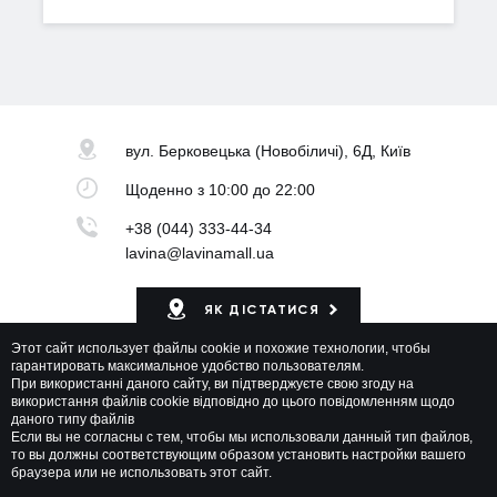
вул. Берковецька
(Новобіличі), 6Д, Київ
Щоденно
з 10:00 до 22:00
+38 (044) 333-44-34
lavina@lavinamall.ua
ЯК ДІСТАТИСЯ
Этот сайт использует файлы cookie и похожие технологии, чтобы
Мапа ТРЦ
гарантировать максимальное удобство пользователям.
При використанні даного сайту, ви підтверджуєте свою згоду на
використання файлів cookie відповідно до цього повідомленням щодо
даного типу файлів
Если вы не согласны с тем, чтобы мы использовали данный тип файлов,
то вы должны соответствующим образом установить настройки вашего
браузера или не использовать этот сайт.
Lavina Mall © 2026 Всі права захищені