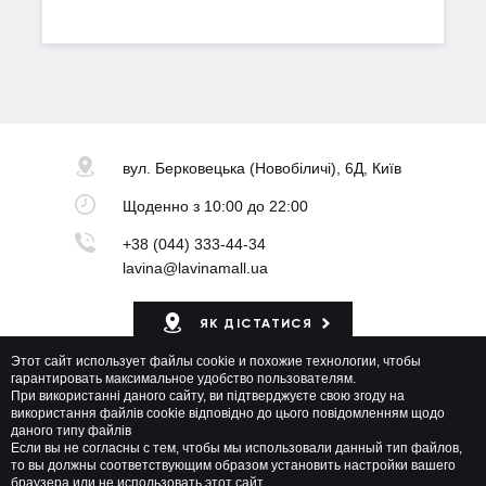
вул. Берковецька
(Новобіличі), 6Д, Київ
Щоденно
з 10:00 до 22:00
+38 (044) 333-44-34
lavina@lavinamall.ua
ЯК ДІСТАТИСЯ
Этот сайт использует файлы cookie и похожие технологии, чтобы
Мапа ТРЦ
гарантировать максимальное удобство пользователям.
При використанні даного сайту, ви підтверджуєте свою згоду на
використання файлів cookie відповідно до цього повідомленням щодо
даного типу файлів
Если вы не согласны с тем, чтобы мы использовали данный тип файлов,
то вы должны соответствующим образом установить настройки вашего
браузера или не использовать этот сайт.