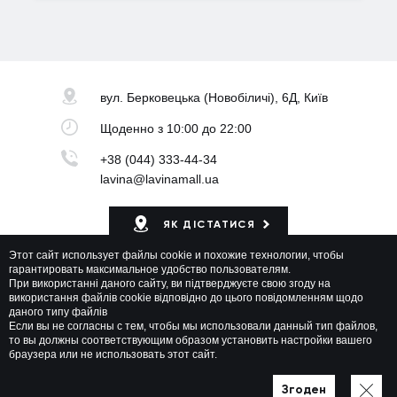
вул. Берковецька
(Новобіличі), 6Д, Київ
Щоденно
з 10:00 до 22:00
+38 (044) 333-44-34
lavina@lavinamall.ua
ЯК ДІСТАТИСЯ
Этот сайт использует файлы cookie и похожие технологии, чтобы
Мапа ТРЦ
гарантировать максимальное удобство пользователям.
При використанні даного сайту, ви підтверджуєте свою згоду на
використання файлів cookie відповідно до цього повідомленням щодо
даного типу файлів
Если вы не согласны с тем, чтобы мы использовали данный тип файлов,
то вы должны соответствующим образом установить настройки вашего
браузера или не использовать этот сайт.
Lavina Mall © 2026 Всі права захищені
Політика приватності
Мапа сайту
Згоден