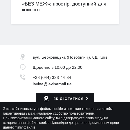
«БЕЗ МЕЖ»: простір, доступний для
кожного
вул. Берковецька
(Новобіличі), 6Д, Київ
Щоденно
з 10:00 до 22:00
+38 (044) 333-44-34
lavina@lavinamall.ua
ЯК ДІСТАТИСЯ
Этот сайт использует файлы cookie и похожие технологии, чтобы
Мапа ТРЦ
гарантировать максимальное удобство пользователям.
При використанні даного сайту, ви підтверджуєте свою згоду на
використання файлів cookie відповідно до цього повідомленням щодо
даного типу файлів