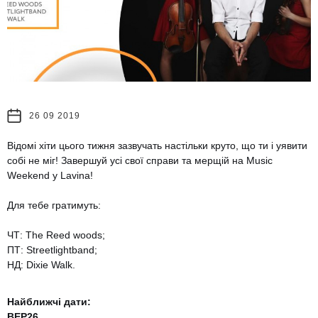
26 09 2019
Відомі хіти цього тижня зазвучать настільки круто, що ти і уявити
собі не міг! Завершуй усі свої справи та мерщій на Music
Weekend у Lavina!
Для тебе гратимуть:
ЧТ: The Reed woods;
ПТ: Streetlightband;
НД: Dixie Walk.
Найближчі дати:
ВЕР
26